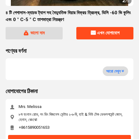
2
/
5
৪ টি পেগাসাস-ম্যাচড ট্যাপ সহ বৈদ্যুতিক বিয়ার বিক্রয় ত্রিচক্র, ডিসি -60 ভি কুলিং
এবং 0 ° C-5 ° C তাপমাত্রা নিয়ন্ত্রণ
ভালো দাম
এখন যোগাযোগ
পণ্যের বর্ণনা
আরো দেখুন
যোগাযোগের ঠিকানা
Mrs. Melissa
৮ম হংনান রোড, লং ডিং বিজনেস সেন্টার ২-৬-বি, হাই & নিউ টেক ডেভলপমেন্ট জোন,
হেনান, ঝেংঝো
+8615890051653