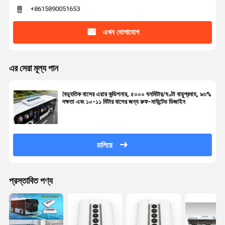
+8615890051653
এখন যোগাযোগ
এর সেরা মূল্য পান
বৈদ্যুতিক বাসের এয়ার কন্ডিশনার, ৫০০০ ঘনমিটার/ঘণ্টা বায়ুপ্রবাহ, ৯৩%
দক্ষতা এবং ১০-১১ মিটার বাসের জন্য রুফ-মাউন্টেড ডিজাইন
চালিয়ে
প্রস্তাবিত পণ্য