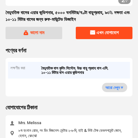
2
/
7
বৈদ্যুতিক বাসের এয়ার কন্ডিশনার, ৫০০০ ঘনমিটার/ঘণ্টা বায়ুপ্রবাহ, ৯৩% দক্ষতা এবং
১০-১১ মিটার বাসের জন্য রুফ-মাউন্টেড ডিজাইন
ভালো দাম
এখন যোগাযোগ
পণ্যের বর্ণনা
লক্ষণীয় করা
,
,
বৈদ্যুতিক বাস কুলিং সিস্টেম
উচ্চ বায়ু প্রবাহ বাস এসি
১০-১১ মিটার বাস এয়ার কন্ডিশনার
আরো দেখুন
যোগাযোগের ঠিকানা
Mrs. Melissa
৮ম হংনান রোড, লং ডিং বিজনেস সেন্টার ২-৬-বি, হাই & নিউ টেক ডেভলপমেন্ট জোন,
হেনান, ঝেংঝো