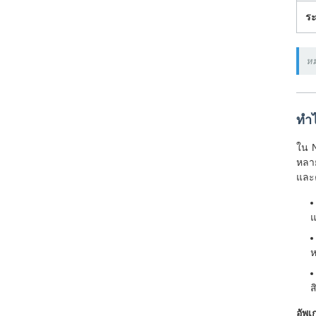
ร
หม
ทํา
ใน 
หลาย
และค
แ
ห
ส
อัพ