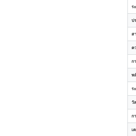
ระ
ปร
สา
คว
กา
พล
ระ
วั
กา
เค