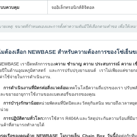
ะบบควบคุม
จออิเล็กทรอนิกส์ดิจิตอล
ายเหตุ: ขนาดที่กําหนดเองและการตั้งค่าความดันมีให้เลือกตามคําขอ เพื่อให้เหม
ไมต้องเลือก NEWBASE สําหรับความต้องการของโซ่เย็นข
NEWBASE เรายึดหลักการของ
ความ ชํานาญ ความ ประสบการณ์ ความ เชื่อ
ปีในด้านอุณหภูมิศาสตร์ และการปรับปรุงยานยนต์ เราไม่เพียงแค่ขายกล่
่าใช้จ่ายในการดําเนินงาน.
การดําเนินงานที่มิตรต่อสิ่งแวดล้อม
เทคโนโลยีความถี่แปรของเรา ปรับพลั
ละขยายอายุการใช้งานของแบตเตอรี่ของรถของคุณ
การบํารุงรักษาน้อย
หน่วยพัดลมที่ปิดปิดและวัสดุกันสนิม หมายถึงเวลาหยุ
น่วย
การปฏิบัติตามทั่วโลก:
การใช้สาร R404A และวัสดุประกันความร้อนที่มี
ินค้าที่สามารถทําลายได้
เกรดเรือของคุณด้วย NEWBASE โมบายเย็น Chain Box วันนี้
ติดต่อกับที