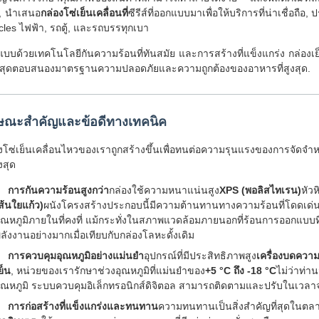
, นําเสนอ
กล่องโซ่เย็นเคลื่อนที่
ซีรีส์ที่ออกแบบมาเพื่อให้บริการที่น่าเชื่อถื
ycles ไฟฟ้า, รถตู้, และรถบรรทุกเบา
บบด้วยเทคโนโลยีกันความร้อนที่ทันสมัย และการสร้างที่แข็งแกร่ง กล่องเย
ีที่สุดตอบสนองมาตรฐานความปลอดภัยและความถูกต้องของอาหารที่สูงสุด.
ษณะสําคัญและข้อดีทางเทคนิค
งโซ่เย็นเคลื่อนไหวของเราถูกสร้างขึ้นเพื่อทนต่อความรุนแรงของการจัด
งสุด
การกันความร้อนสูงกว่า
กล่องใช้ความหนาแน่นสูง
XPS (พอลิสไทเรน)
หัว
ส้นใยแก้ว)
ผนังโครงสร้างประกอบนี้มีความต้านทานทางความร้อนที่โดดเด่น (
ุณหภูมิภายในที่คงที่ แม้กระทั่งในสภาพแวดล้อมภายนอกที่ร้อนการออกแบบ
ลังงานอย่างมากเมื่อเทียบกับกล่องโลหะดั้งเดิม
การควบคุมอุณหภูมิอย่างแม่นยํา
อุปกรณ์ที่มีประสิทธิภาพสูง
เครื่องบดความถ
ย็น
, หน่วยของเรารักษาช่วงอุณหภูมิที่แม่นยําของ
+5 °C ถึง -18 °C
ไม่ว่าท่า
ุณหภูมิ ระบบควบคุมอิเล็กทรอนิกส์ดิจิตอล สามารถติดตามและปรับในเวลา
การก่อสร้างที่แข็งแกร่งและทนทาน
ความทนทานเป็นสิ่งสําคัญที่สุดในตล