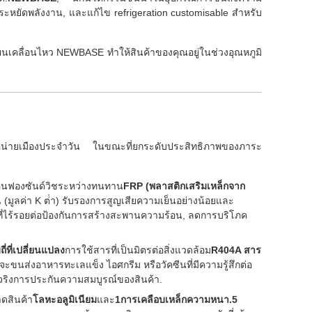
อ, ประหยัดพลังงาน, และแก้ไข refrigeration customisable สําหรับ
็นเคลื่อนไหว NEWBASE ทําให้สินค้าของคุณอยู่ในช่วงอุณหภูมิ
จําหน่ายเมืองประจําวัน ในขณะที่ยกระดับประสิทธิภาพของภาระ
หินฟองซันด์วิชระหว่างทนทาน
FRP (พลาสติกเสริมเหล็กจาก
มูลค่า K ต่ํา) รับรองการสูญเสียความเย็นอย่างน้อยและ
ที่ไร้รอยต่อป้องกันการสร้างสะพานความร้อน, ลดการบริโภค
ี่ที่เปลี่ยนแปลง
การใช้สารที่เป็นมิตรต่อสิ่งแวดล้อม
R404A สาร
นจะขนส่งอาหารทะเลแข็ง ไอศกรีม หรือวัคซีนที่มีความรู้สึกต่อ
จริงการประกันความสมบูรณ์ของสินค้า.
าดสินค้า
โลหะอลูมิเนียม
และ
1การเคลือบเหล็กความหนา.5