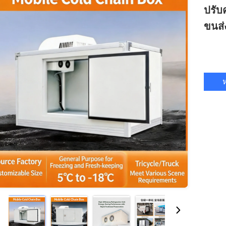
ปรับ
ขนส่ง
ห