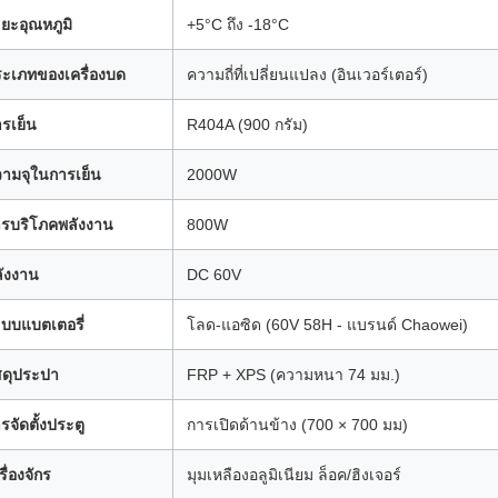
ยะอุณหภูมิ
+5°C ถึง -18°C
ะเภทของเครื่องบด
ความถี่ที่เปลี่ยนแปลง (อินเวอร์เตอร์)
รเย็น
R404A (900 กรัม)
ามจุในการเย็น
2000W
รบริโภคพลังงาน
800W
ังงาน
DC 60V
บบแบตเตอรี่
โลด-แอซิด (60V 58H - แบรนด์ Chaowei)
สดุประปา
FRP + XPS (ความหนา 74 มม.)
รจัดตั้งประตู
การเปิดด้านข้าง (700 × 700 มม)
รื่องจักร
มุมเหลืองอลูมิเนียม ล็อค/ฮิงเจอร์