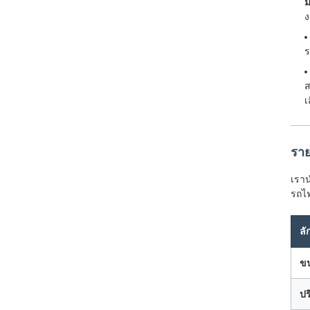
ม
ง
ร
ส
เ
ราย
เราน
รถไ
ล
ข
ป