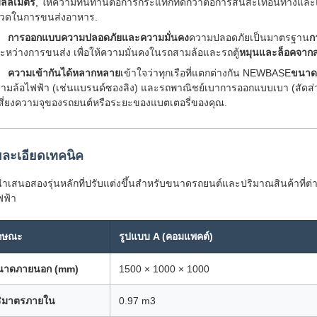
ิลลิเมตร
, ให้ความทนทานต่อการกระแทกที่ดีกว่าต่อการสั่นสะเทือนทางแ
วดในการขนส่งอาหาร.
การออกแบบความปลอดภัยและความมั่นคง
ความปลอดภัยเป็นมาตรฐาน
ก
ะหว่างการขนส่ง เพื่อให้ความมั่นคงในรถสามล้อและรถตู้
หมุนและล็อคจาก
ความเข้ากันได้หลากหลาย
เข้าใจว่าทุกเรือที่แตกต่างกัน NEWBASE
ขนาดท
ามล้อไฟฟ้า (เช่นแบรนด์ซองลิง) และรถพาณิชย์เบาการออกแบบเบา (สัดส่วน
สี่ยงความจุของรถยนต์หรือระยะของแบตเตอรี่ของคุณ.
ละเอียดเทคนิค
ําเสนอสองรุ่นหลักที่ปรับแต่งขึ้นสําหรับขนาดรถยนต์และปริมาณสินค้าที่ต่
ฟฟ้า
ักษณะ
รูปแบบ A (คอมแพคต์)
นาดภายนอก (mm)
1500 × 1000 × 1000
ริมาตรภายใน
0.97 m3