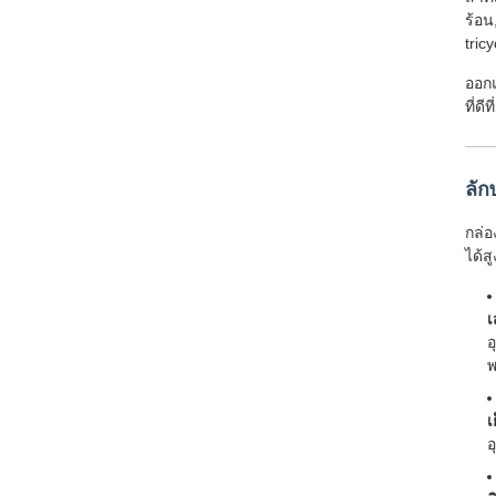
ร้อน
tric
ออกแ
ที่ด
ลัก
กล่อ
ได้สู
เ
อ
พ
เ
อ