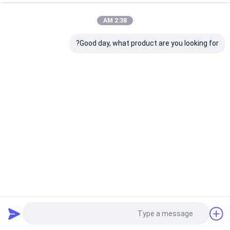
2:38 AM
Good day, what product are you looking for?
مكيف الهواء للسيارات الكهربائية مع 6-12m نطاق قابل للتطبيق
18-32KW سعة التبريد و 20-38KW سعة التدفئة لنظام الحافلات
العامة HVAC
مكيف الهواء للسيارات الكهربائية
2026-06-11