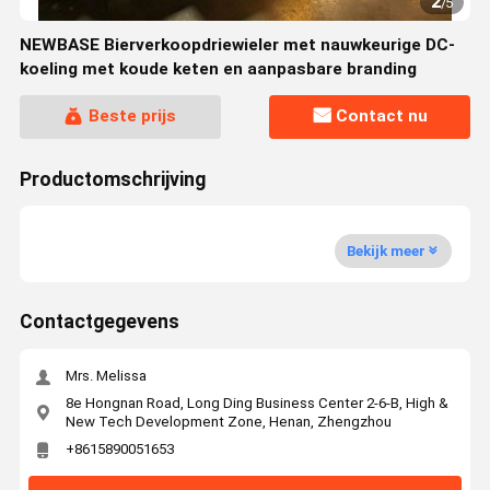
2
/
5
NEWBASE Bierverkoopdriewieler met nauwkeurige DC-
koeling met koude keten en aanpasbare branding
Beste prijs
Contact nu
Productomschrijving
Bekijk meer
Contactgegevens
Mrs. Melissa
8e Hongnan Road, Long Ding Business Center 2-6-B, High &
New Tech Development Zone, Henan, Zhengzhou
+8615890051653