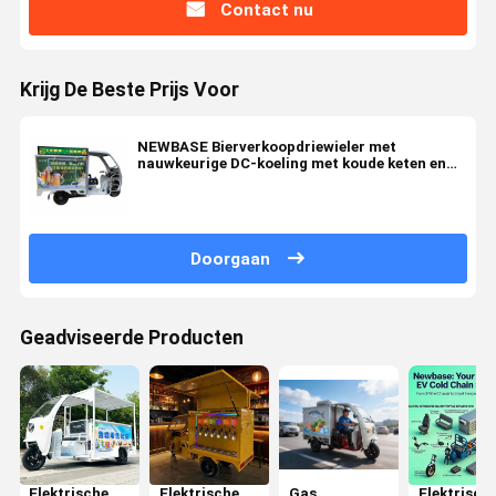
Contact nu
Krijg De Beste Prijs Voor
NEWBASE Bierverkoopdriewieler met
nauwkeurige DC-koeling met koude keten en
aanpasbare branding
Doorgaan
Geadviseerde Producten
Elektrische
Elektrische
Gas
Elektrisch