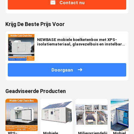
Contact nu
Krijg De Beste Prijs Voor
NEWBASE mobiele koelketenbox met XPS-
isolatiemateriaal, glasvezelbuis en instelbare
temperatuurbereik voor koeltransport
Doorgaan
Geadviseerde Producten
XPS-
Mobiele
Milieuvriendelijke
Mobiel