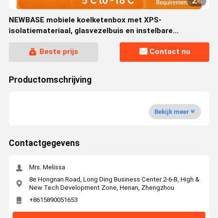
2
/
6
NEWBASE mobiele koelketenbox met XPS-
isolatiemateriaal, glasvezelbuis en instelbare
temperatuurbereik voor koeltransport
Beste prijs
Contact nu
Productomschrijving
Bekijk meer
Contactgegevens
Mrs. Melissa
8e Hongnan Road, Long Ding Business Center 2-6-B, High &
New Tech Development Zone, Henan, Zhengzhou
+8615890051653