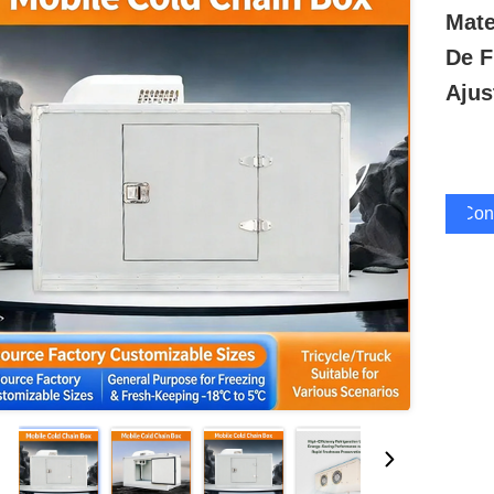
Mate
De F
Ajus
Cons