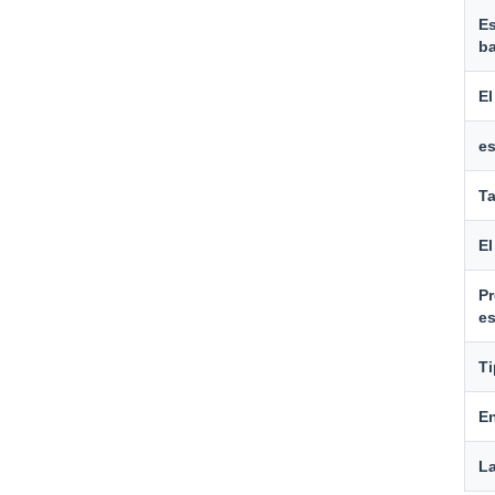
Es
ba
El
es
Ta
El
Pr
e
Ti
En
L