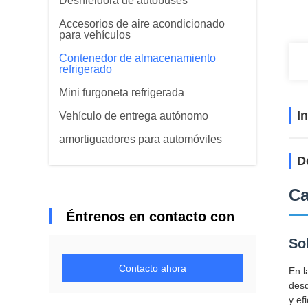
Deshieldora de autobuses
Accesorios de aire acondicionado
para vehículos
Contenedor de almacenamiento
refrigerado
Mini furgoneta refrigerada
I
Vehículo de entrega autónomo
amortiguadores para automóviles
D
Ca
Éntrenos en contacto con
So
Contacto ahora
En l
desd
y ef