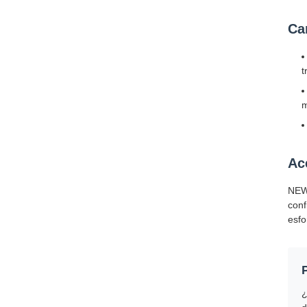
Ca
t
m
Ac
NEWB
conf
esfo
¿