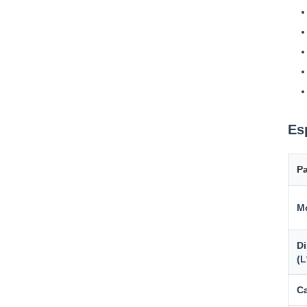
Es
P
M
Di
(L
Ca