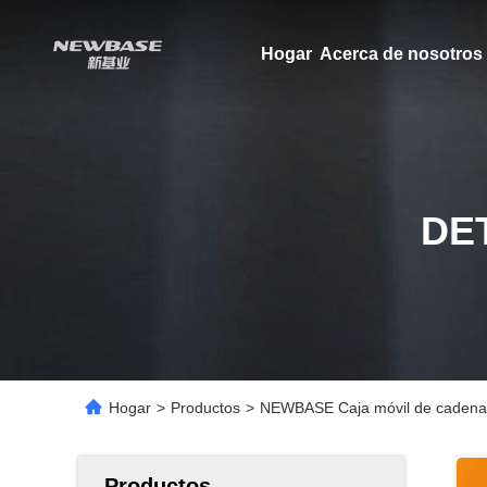
Hogar
Acerca de nosotros
DE
Hogar
>
Productos
>
NEWBASE Caja móvil de cadena frí
Productos