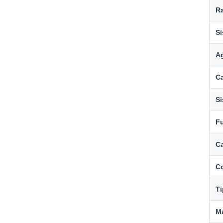
R
Si
Ag
C
Si
Fu
Ca
C
Ti
Ma