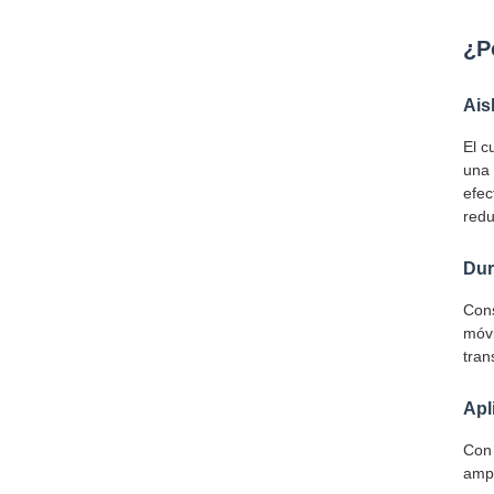
¿P
Ais
El c
una 
efec
redu
Dur
Cons
móvi
tran
Apl
Con 
ampl