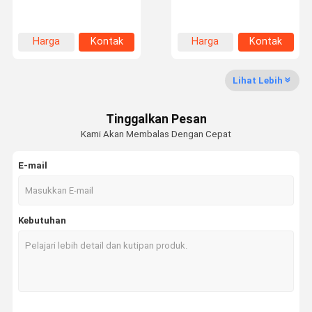
Wisata
Kontrol
Hubungi
Berita
Harga
Kontak
Harga
Kontak
Pabrik
Kualitas
Kami
terbaik
terbaik
Lihat Lebih
Tinggalkan Pesan
Semua
Quote
Kami Akan Membalas Dengan Cepat
Kasus
Request
Suatu
E-mail
AC Bus Listrik
Kebutuhan
Pendingin Udara Parkir
Unit Pendingin Transportasi
Sistem BTMS
Sepeda beroda tiga yang didinginkan