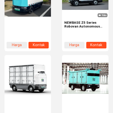
NEWBASE Z5 Series
Robovan Autonomous
Logistics Vehicle with
260 km Short-Range
Level 4 Autonomy and
IP55 Waterproof Rating
Harga
Kontak
Harga
Kontak
terbaik
terbaik
Rumah
Produk
Tampilan VR
Tentang Kita