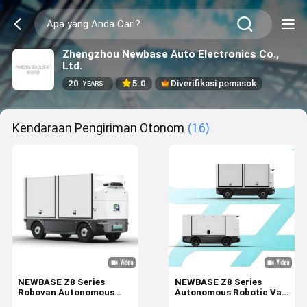
Zhengzhou Newbase Auto Electronics Co.,
Ltd.
20
5.0
Diverifikasi pemasok
YEARS
Kendaraan Pengiriman Otonom
(16)
NEWBASE Z8 Series
NEWBASE Z8 Series
Robovan Autonomous
Autonomous Robotic Van
Logistics Vehicle with
with 8m³ Cargo Box