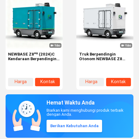
NEWBASE Z8⁸ᵃ (2024)C
Truk Berpendingin
Kendaraan Berpendingin
Otonom NEWBASE Z8
Otonom dengan Dimensi
Max dengan Kontrol Suhu
4000 × 1650 × 2900 mm
Ultra-Lebar (-20°C
dan Kontrol Zona Suhu
hingga 12°C) Volume
Ganda -20 °C hingga 12°C
Kargo 8.8 m³ dan
Harga
Kontak
Harga
Kontak
Kapasitas Muatan 1000
kg
terbaik
terbaik
Hemat Waktu Anda
Biarkan kami menghubungi produk terbaik
dengan Anda.
Berikan Kebutuhan Anda