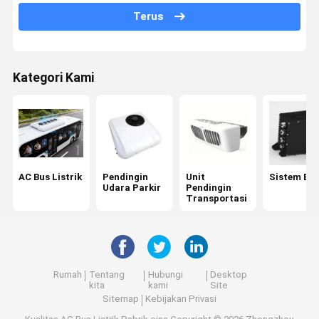
Terus
DC DC konverter
Modul Kontrol HVAC
Kategori Kami
PDU otomotif
BURIFIER UDARA BUS
Bus Defroster
AC Bus Listrik
Pendingin
Unit
Sistem B
Aksesoris AC kendaraan
Udara Parkir
Pendingin
Transportasi
Kontainer penyimpanan pendingin
Mini Van Pendinginan
Kendaraan Pengiriman Otonom
Rumah
Tentang
Hubungi
Desktop
kita
kami
Site
peredam kejut mobil
Sitemap
Kebijakan Privasi