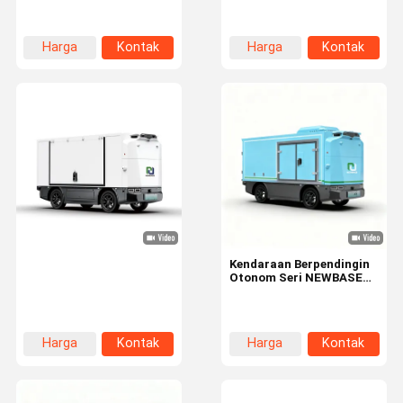
1500 kg Payload Capacity
Volume 1500kg Load
8 m³ Cargo Volume and
Capacity and 5.4m
Lithium Iron Phosphate
Minimum Turning Radius
Harga
Kontak
Harga
Kontak
(LFP) Batteries
terbaik
terbaik
Kendaraan Berpendingin
Otonom Seri NEWBASE
Z5 dengan Penggerak
Otonom Level 4 Baterai
Lithium Iron Phosphate
28,3 kWh dan Jangkauan
Harga
Kontak
Harga
Kontak
Siklus Kota 130 km
terbaik
terbaik