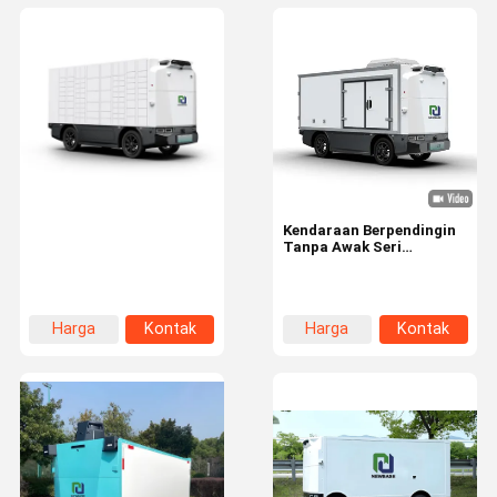
Kendaraan Berpendingin
Tanpa Awak Seri
Newbase Z5 dengan
Muatan 600 kg, Radius
Putar 4,5 m, dan
Kemiringan Pendakian
Harga
Kontak
Harga
Kontak
20% untuk Logistik
Rantai Dingin Perkotaan
terbaik
terbaik