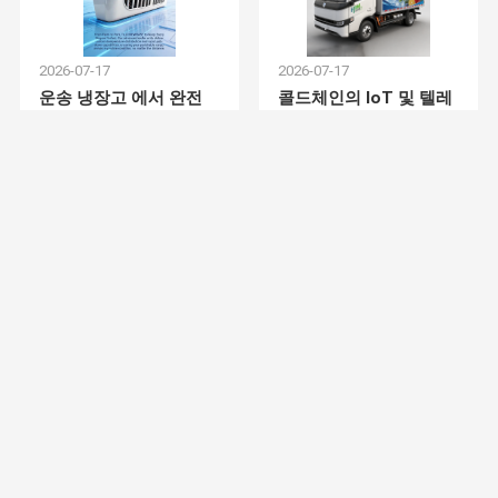
HVAC 제어 모듈
2026-07-17
2026-07-17
자동차 PDU
운송 냉장고 에서 완전
콜드체인의 IoT 및 텔레
동전 인버터 제어: 정확
매틱스: 냉장 운송의 실
버스 공기 청정기
성, 효율성, 신뢰성
시간 모니터링 및 관리
버스 김서림 방지
차량의 AC 액세서리
냉장고 용기
미니 냉장 밴
2026-07-01
2026-07-01
자율 배송 차량
포괄적인 기술 사양을 갖
기술 깊이 잠수: 우리의
춘 고급 산업 장비 시리
산업 장비 뒤에 엔지니어
자동차용 충격 흡수기
즈 출시
링 사양을 이해