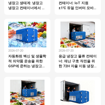
냉장고 생태계: 냉장고
컨테이너: IoT 지원
냉장고 컨테이너에서 듀
±1℃ 듀얼 인버터 모바
얼 인버터 마지막 마일
일 냉동 솔루션
배달 플랫폼
2026-07-20
2026-07-20
자동화된 백신 및 생물학
응급 냉장고 물류 컨테이
적 의약품 운송을 위한
너: 재난 구호 작전을 위
GSP에 준하는 냉장고
한 72H 자율 이동 냉장
물류 컨테이너
고
NEWBASE는 2007년에 설립되었으며, 공업정보화부로부터
국가 전문 특화 신생 거대 기업으로 인정받았습니다.
저희 본사는 정저우시에 위치하고 있으며, 정저우(허난), 자
홈
제품 소개
VR 쇼
회사 소개
오쭤(허난), 황산(안후이)에 3개의 R&D 및 생산 기지를 전략
적으로 구축했습니다. 이 인프라는 총 40,000제곱미터에 달
하며, 주로 신에너지 및 상업용 차량 산업 내 열 관리 및 제
어에 대한 포괄적인 솔루션을 제공하는 데 중점을 두고 있