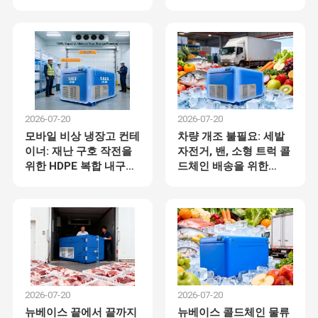
버터 기술과 HDPE 복합
화된 규제 문서화
구조로 ±1°C 정밀
2026-07-20
2026-07-20
모바일 비상 냉장고 컨테
차량 개조 불필요: 세발
이너: 재난 구호 작전을
자전거, 밴, 소형 트럭 콜
위한 HDPE 복합 내구성
드체인 배송을 위한
72시간 자율 냉장고
Newbase 모바일 냉장
컨테이너
2026-07-20
2026-07-20
뉴베이스 끝에서 끝까지
뉴베이스 콜드체인 물류