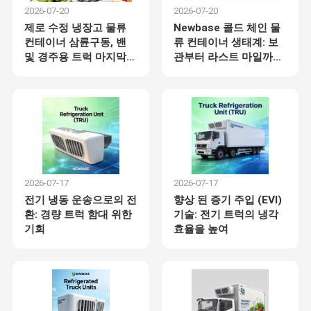
습니다. 저희는 중국 신에너지 열 관리 시스템 산업의 핵심
2026-07-20
2026-07-20
1차/2차 공급업체로서의 지위를 자랑스럽게 유지하고 있
습니다.
제로 수정 냉장고 물류
Newbase 콜드 체인 물
공장 투어
품질 관리
연락처
뉴스
컨테이너 삼륜구동, 밴
류 컨테이너 생태계: 보
2012년부터 저희는 국내 상업용 차량 열 관리 제어 시스템
시장에서 지속적으로 최고 시장 점유율을 확보했으며,
및 경주용 트럭 마지막
관부터 라스트 마일까지
Yutong, ZTO, Mejin Hydrogen Energy, Guohong Hydrogen
마일 배달
엔드투엔드 냉장 솔루션
Energy, SinotruK, SAIC Maxus, Shaanxi Automobile, FAW
Qingdao와 같은 유명 기업의 독점 지원 공급업체로 부상했
습니다. 동시에, 신에너지 쾌적 전자 제어 시스템, 난방 제어
시스템, 공기 살균 및 정화 시스템 분야에서 버스 산업 시장
점유율의 절반 이상을 확보했습니다.
모든 케이스
견적 요청
저희는 Invicool, Yutong, Zhongtong, Foton, Dongfeng
Liuzhou Motor, XCMG, Sany Heavy Industry, CATL,
Shanghai Enneagon Energy, AIT Energy, kelvine Tech,
Sanhe Tongfei, Dunan Environment 및 기타 수많은 국내 신
전기 버스 에어컨
에너지 제조업체 및 자동차 제조업체의 핵심 1차 공급업체
입니다.
2026-07-17
2026-07-17
주차 에어컨
전기 냉동 운송으로의 전
향상 된 증기 주입 (EVI)
환: 경량 트럭 함대 위한
기술: 전기 트럭의 냉각
운송 냉각 장치
기회
효율을 높여
BTMS System
냉장고 삼륜자전거
DC DC 변환기