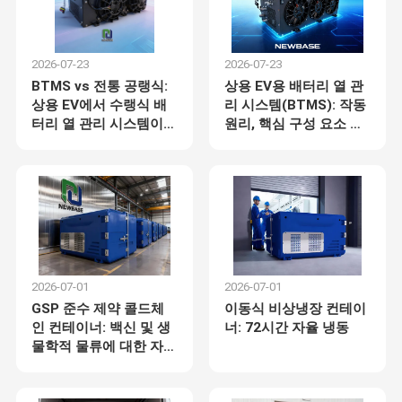
2026-07-23
2026-07-23
BTMS vs 전통 공랭식:
상용 EV용 배터리 열 관
상용 EV에서 수랭식 배
리 시스템(BTMS): 작동
터리 열 관리 시스템이
원리, 핵심 구성 요소 및
우수한 이유 -- 12개월
실제 적용
사용 경험
2026-07-01
2026-07-01
GSP 준수 제약 콜드체
이동식 비상냉장 컨테이
인 컨테이너: 백신 및 생
너: 72시간 자율 냉동
물학적 물류에 대한 자동
화된 규제 문서화