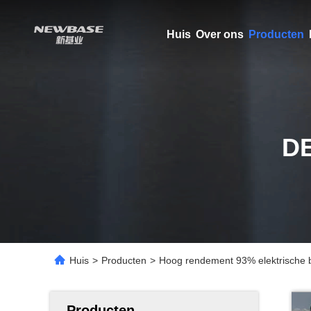
Huis
Over ons
Producten
D
Huis
>
Producten
>
Hoog rendement 93% elektrische b
Producten