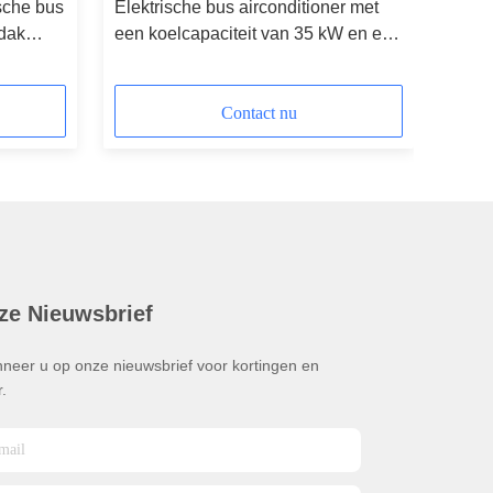
ische bus
Elektrische bus airconditioner met
 dak
een koelcapaciteit van 35 kW en een
%
werkstroom van 80 A voor 10-11
meter bus
Contact nu
ze Nieuwsbrief
neer u op onze nieuwsbrief voor kortingen en
.