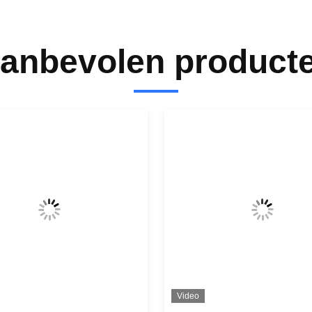
anbevolen product
Video