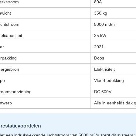
erkstroom
80A
wicht
350 kg
chtstroom
5000 m3/h
elcapaciteit
35 kW
ar
2021-
rpakking
Doos
ergiebron
Elektriciteit
ype
Vloerbedekking
roomvoorziening
DC 600V
ntwerp
Alle in eenheids dak
restatievoordelen
et een indrukwekkende luchtstroom van 5000 m3/u zorgt dit systeem voo