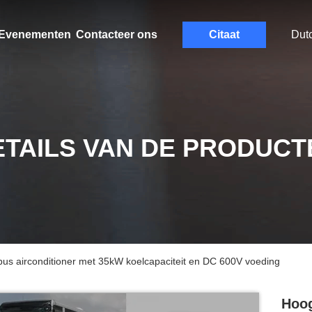
Evenementen
Contacteer ons
Citaat
Dut
ETAILS VAN DE PRODUCT
us airconditioner met 35kW koelcapaciteit en DC 600V voeding
Hoog