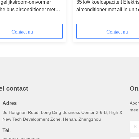
 gelijkstroom-omvormer
35 kW koelcapaciteit Elektr
che bus airconditioner met
airconditioner met all in unit
ciëntie en dak gemonteerd
gemonteerd ontwerp en 93
reerd ontwerp
efficiëntie
Contact nu
Contact nu
el contact
On
Adres
Abon
meer
8e Hongnan Road, Long Ding Business Center 2-6-B, High &
New Tech Development Zone, Henan, Zhengzhou
Tel.