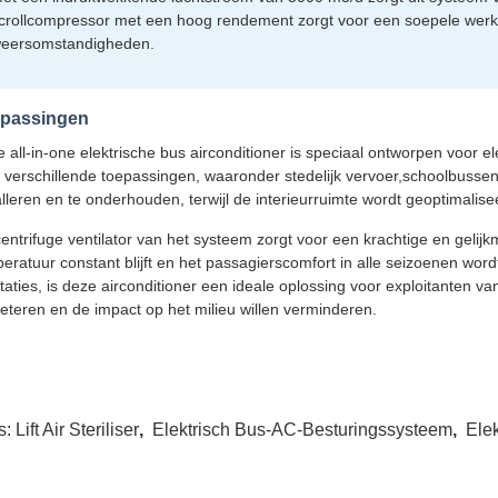
crollcompressor met een hoog rendement zorgt voor een soepele werking
eersomstandigheden.
passingen
 all-in-one elektrische bus airconditioner is speciaal ontworpen voor e
 verschillende toepassingen, waaronder stedelijk vervoer,schoolbusse
alleren en te onderhouden, terwijl de interieurruimte wordt geoptimalise
entrifuge ventilator van het systeem zorgt voor een krachtige en gelij
eratuur constant blijft en het passagierscomfort in alle seizoenen wor
taties, is deze airconditioner een ideale oplossing voor exploitanten v
eteren en de impact op het milieu willen verminderen.
s:
Lift Air Steriliser
,
Elektrisch Bus-AC-Besturingssysteem
,
Ele