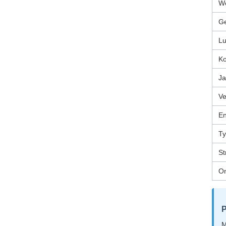
W
Ge
Lu
Ko
Ja
Ve
En
T
St
O
P
M