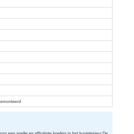
 gemonteerd
r een snelle en efficiënte koeling in het businterieur.De