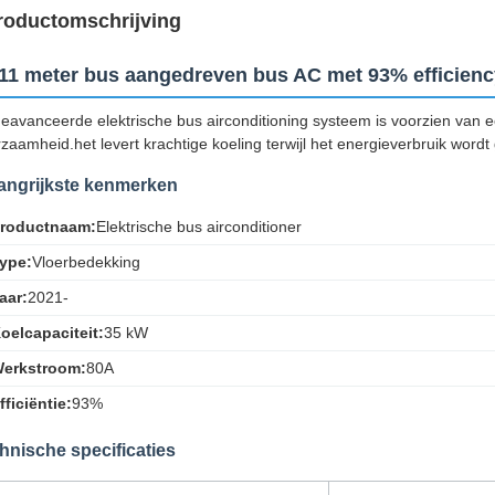
roductomschrijving
11 meter bus aangedreven bus AC met 93% efficienc
geavanceerde elektrische bus airconditioning systeem is voorzien van 
zaamheid.het levert krachtige koeling terwijl het energieverbruik wordt
angrijkste kenmerken
roductnaam:
Elektrische bus airconditioner
ype:
Vloerbedekking
aar:
2021-
oelcapaciteit:
35 kW
erkstroom:
80A
fficiëntie:
93%
hnische specificaties