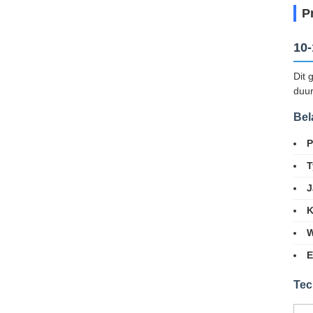
P
10-
Dit 
duur
Bel
P
T
J
K
W
E
Tec