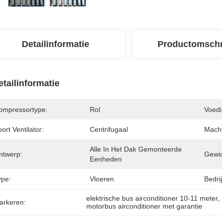
Detailinformatie
Productomschr
etailinformatie
ompressortype:
Rol
Voedi
ort Ventilator:
Centrifugaal
Macht
Alle In Het Dak Gemonteerde 
ntwerp:
Gewic
Eenheden
ype:
Vloeren
Bedri
elektrische bus airconditioner 10-11 meter
,
arkeren:
motorbus airconditioner met garantie