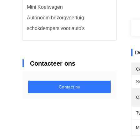
Mini Koelwagen
Autonoom bezorgvoertuig
schokdempers voor auto's
D
Contacteer ons
C
So
Contact nu
O
T
M