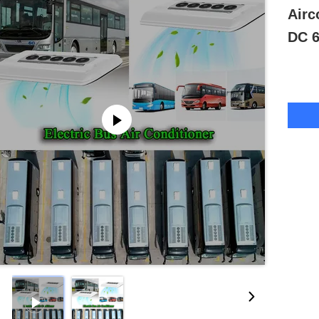
Airc
DC 6