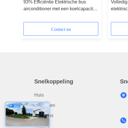
e bus
93% Efficiëntie Elektrische bus
Volledig
ie en
airconditioner met een koelcapaciteit
elektris
10-11
van 35 kW en een op het dak
93% effi
gemonteerd ontwerp
geïnteg
Contact nu
Snelkoppeling
Sn
Huis
Producten
Over Ons
Nieuws