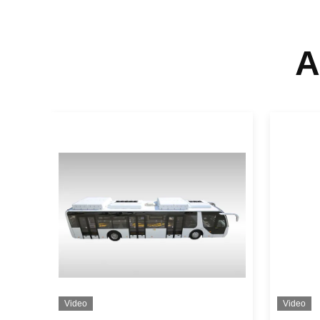
A
Video
Video