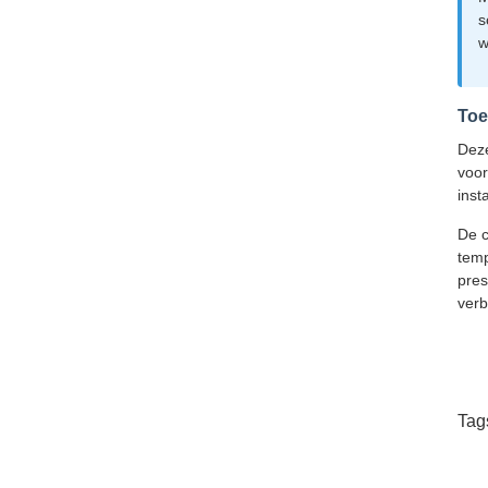
s
w
Toe
Deze
voor
inst
De c
temp
pres
verb
Tag