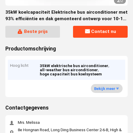
2
/
2
35kW koelcapaciteit Elektrische bus airconditioner met
93% efficiëntie en dak gemonteerd ontwerp voor 10-11
meter bus
Beste prijs
Contact nu
Productomschrijving
Hoog licht
,
35kW elektrische bus airconditioner
,
all-weather bus airconditioner
hoge capaciteit bus koelsysteem
Bekijk meer
Contactgegevens
Mrs. Melissa
8e Hongnan Road, Long Ding Business Center 2-6-B, High &