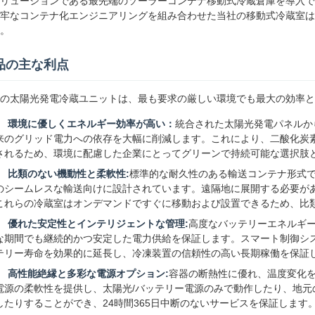
リューションである最先端のソーラーコンテナ移動式冷蔵倉庫を導入で
牢なコンテナ化エンジニアリングを組み合わせた当社の移動式冷蔵室は
。
品の主な利点
の太陽光発電冷蔵ユニットは、最も要求の厳しい環境でも最大の効率と
環境に優しくエネルギー効率が高い：
統合された太陽光発電パネルか
来のグリッド電力への依存を大幅に削減します。これにより、二酸化炭
されるため、環境に配慮した企業にとってグリーンで持続可能な選択肢
比類のない機動性と柔軟性:
標準的な耐久性のある輸送コンテナ形式
のシームレスな輸送向けに設計されています。遠隔地に展開する必要が
これらの冷蔵室はオンデマンドですぐに移動および設置できるため、比
優れた安定性とインテリジェントな管理:
高度なバッテリーエネルギ
な期間でも継続的かつ安定した電力供給を保証します。スマート制御シ
テリー寿命を効果的に延長し、冷凍装置の信頼性の高い長期稼働を保証
高性能絶縁と多彩な電源オプション:
容器の断熱性に優れ、温度変化
電源の柔軟性を提供し、太陽光/バッテリー電源のみで動作したり、地
したりすることができ、24時間365日中断のないサービスを保証します