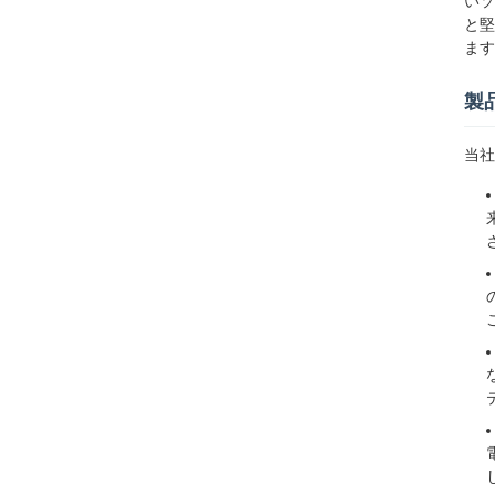
いソ
と堅
ます
製
当社