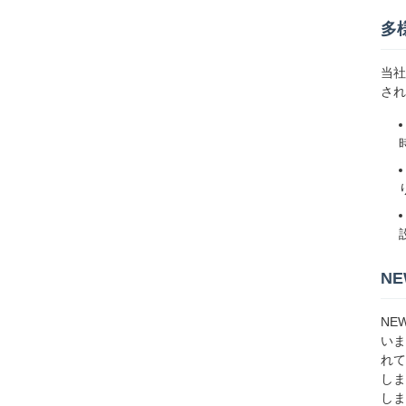
多
当社
され
N
NE
いま
れて
しま
しま