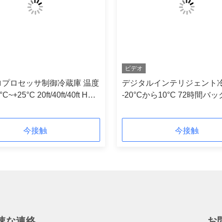
ビデオ
ロプロセッサ制御冷蔵庫 温度
デジタルインテリジェント
C~+25°C 20ft/40ft/40ft HC
-20°Cから10°C 72時間バ
今接触
今接触
速な連絡
お