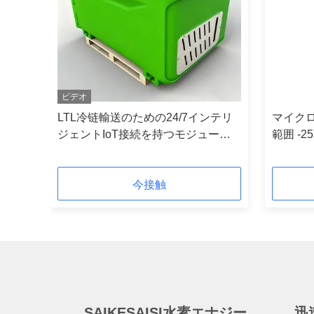
ビデオ
庫:
LTL冷链輸送のための24/7インテリ
マイク
い冷
ジェントIoT接続を持つモジュール
範囲 -25°
に依
式インテリジェント接続冷链コンテ
容量
ット
ナ
今接触
SAIKESAISI水素エナジー
迅