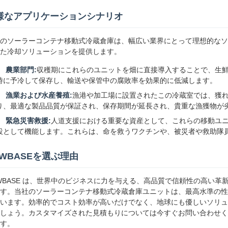
様なアプリケーションシナリオ
のソーラーコンテナ移動式冷蔵倉庫は、幅広い業界にとって理想的なソ
た冷却ソリューションを提供します。
農業部門:
収穫期にこれらのユニットを畑に直接導入することで、生
時に予冷して保存し、輸送や保管中の腐敗率を効果的に低減します。
漁業および水産養殖:
漁港や加工場に設置されたこの冷蔵室では、獲
り、最適な製品品質が保証され、保存期間が延長され、貴重な漁獲物が
緊急災害救援:
人道支援における重要な資産として、これらの移動ユ
設として機能します。これらは、命を救うワクチンや、被災者や救助隊
EWBASEを選ぶ理由
WBASE は、世界中のビジネスに力を与える、高品質で信頼性の高い
す。当社のソーラーコンテナ移動式冷蔵倉庫ユニットは、最高水準の性
います。効率的でコスト効率が高いだけでなく、地球にも優しいソリュ
しょう。カスタマイズされた見積もりについては今すぐお問い合わせく
す。