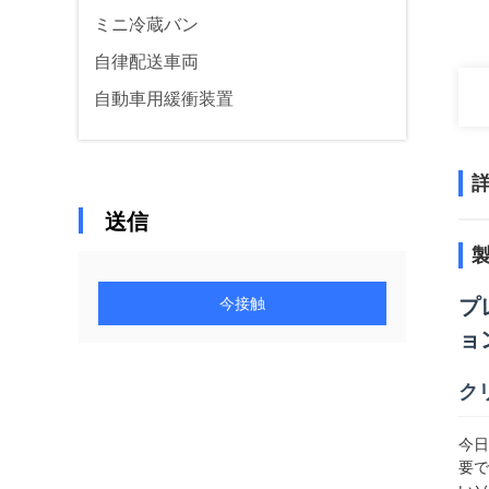
ミニ冷蔵バン
自律配送車両
自動車用緩衝装置
送信
今接触
プ
ョ
ク
今日
要で