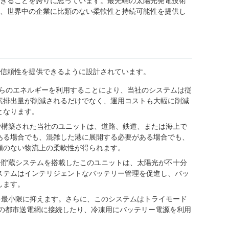
きることを誇りに思っています。最先端の太陽光発電技術
、世界中の企業に比類のない柔軟性と持続可能性を提供し
信頼性を提供できるように設計されています。
らのエネルギーを利用することにより、当社のシステムは従
素排出量が削減されるだけでなく、運用コストも大幅に削減
となります。
で構築された当社のユニットは、道路、鉄道、または海上で
ある場合でも、混雑した港に展開する必要がある場合でも、
類のない物流上の柔軟性が得られます。
ー貯蔵システムを搭載したこのユニットは、太陽光が不十分
ステムはインテリジェントなバッテリー管理を促進し、バッ
します。
を最小限に抑えます。さらに、このシステムはトライモード
元の都市送電網に接続したり、冷凍用にバッテリー電源を利用
。