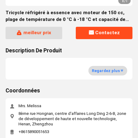
1
/
1
Tricycle réfrigéré à essence avec moteur de 150 cc,
plage de température de 0 °C à -18 °C et capacité de
chargement de 970 L pour la logistique de la chaîne du
meilleur prix
Contactez
froid
Description De Produit
Regardez plus
Coordonnées
Mrs. Melissa
8ème rue Hongnan, centre d'affaires Long Ding 2-6-B, zone
de développement de haute et nouvelle technologie,
Henan, Zhengzhou
+8615890051653