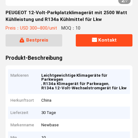
2
/
7
PEUGEOT 12-Volt-Parkplatzklimagerät mit 2500 Watt
Kühlleistung und R134a Kühlmittel für Lkw
Preis：USD 300~800/unit
MOQ：10
Bestpreis
Kontakt
Produkt-Beschreibung
Markieren
Leichtgewichtige Klimageräte für
Parkwagen
,
,
R134a Klimagerät für Parkwagen
R134a 12-Volt-Wechselstromgerät für Lkw
Herkunftsort
China
Lieferzeit
30 Tage
Markenname
Newbase
Min
10