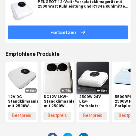
PEUGEOT 12-Volt-Parkplatzklimagerät mit
2500 Watt Kühlleistung und R134a Kühlmittel
für Lkw
Fortsetzen
Empfohlene Produkte
12V DC
DC12V LKW-
2500W 24V
5500RPM
Standklimaanlage
Standklimaanlage
Lkw-
2500W R1
mit 2500W
mit 2500W
Parkplatz-
Parkplatz-
Kühlleistung
Kühlleistung,
Klimaanlage
Klimaanla
und R134a
energiesparend
mit schneller
PACS-
Bestpreis
Bestpreis
Bestpreis
Bestprei
Kältemittel
und
Kühlung für
Klimaanla
für PEUGEOT
leichtgewichtig
effiziente
für den Lk
LKWs und
Kühlung
Ersatz
Wohnmobile