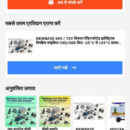
अब से संपर्क करें
सबसे उत्तम प्रतिदान प्राप्त करें
NEWBASE 60V / 72V सिस्टम रेफ्रिजरेटेड इलेक्ट्रिक
तिपहिया साइकिल CKD/SKD किट -25°C से +25°C तापमान
रेंज और 500kg - 1000kg+ पेलोड क्षमता के साथ
जारी रखें
अनुशंसित उत्पाद
छत-माउंटेड डीसी
डीसी इन्वर्टर
NEWBASE
60V18A पर्य