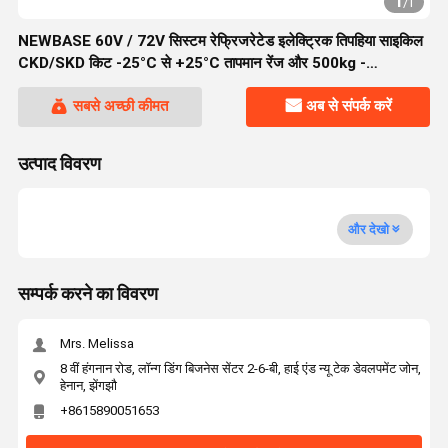
1
/
1
NEWBASE 60V / 72V सिस्टम रेफ्रिजरेटेड इलेक्ट्रिक तिपहिया साइकिल
CKD/SKD किट -25°C से +25°C तापमान रेंज और 500kg -
1000kg+ पेलोड क्षमता के साथ
सबसे अच्छी कीमत
अब से संपर्क करें
उत्पाद विवरण
और देखो
सम्पर्क करने का विवरण
Mrs. Melissa
8 वीं हंगनान रोड, लॉन्ग डिंग बिजनेस सेंटर 2-6-बी, हाई एंड न्यू टेक डेवलपमेंट जोन,
हेनान, झेंगझौ
+8615890051653