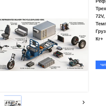
Реф
Тре
72V
Темп
Гру
Кг+
Получи