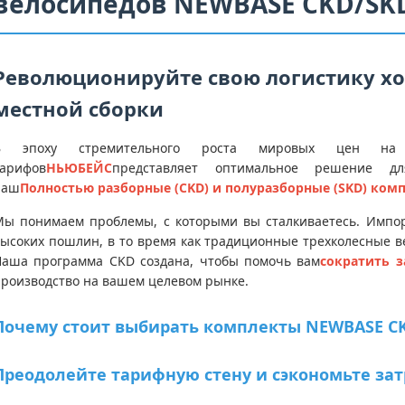
велосипедов NEWBASE CKD/SK
Революционируйте свою логистику х
местной сборки
В эпоху стремительного роста мировых цен на 
тарифов
НЬЮБЕЙС
представляет оптимальное решение дл
наш
Полностью разборные (CKD) и полуразборные (SKD) ком
ы понимаем проблемы, с которыми вы сталкиваетесь. Импорт
ысоких пошлин, в то время как традиционные трехколесные 
Наша программа CKD создана, чтобы помочь вам
сократить з
роизводство на вашем целевом рынке.
Почему стоит выбирать комплекты NEWBASE C
Преодолейте тарифную стену и сэкономьте за