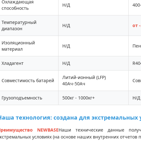
Охлаждающая
Н/Д
400
способность
Температурный
Н/Д
от 
диапазон
Изоляционный
Н/Д
Пен
материал
Хладагент
Н/Д
R40
Литий-ионный (LFP)
Совместимость батарей
Сов
40Ач-50Ач
Грузоподъемность
500кг - 1000кг+
Н/Д
Наша технология: создана для экстремальных 
Преимущество NEWBASE
Наши технические данные полу
кстремальных условиях (на основе наших внутренних отчетов 