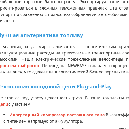
Глобальные торговые барьеры растут. Экспортируя наши ав
ориентироваться в сложных таможенных правилах. Эта стра
импорт по сравнению с полностью собранными автомобилями,
изнеса.
Лучшая альтернатива топливу
В условиях, когда мир сталкивается с энергетическим кри
ксплуатационные расходы на трехколесные транспортные сре
высокими. Наши электрические трехколесные велосипеды п
уровнем выбросов
. Переход на NEWBASE означает сокращен
ем на 80 %, что сделает ваш логистический бизнес перспектив
Технология холодовой цепи Plug-and-Play
е ставьте под угрозу целостность груза. В наши комплекты в
цепи
с участием:
Инверторный компрессор постоянного тока:
Высокоэффе
с питанием напрямую от аккумулятора.