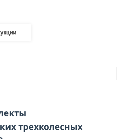
дукции
лекты
ких трехколесных