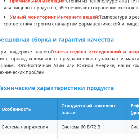
Премиальная изоляция:
Стенки из пенополиуретана (ПУ)
для пищевых продуктов, обеспечивают сохранение охлаждени
Умный мониторинг Интернета вещей:
Температура в ре
соответствия строгим стандартам фармацевтической и пищев
Бесшовная сборка и гарантия качества
При поддержке нашего
Отчеты отдела исследований и раз
винт, провод и компонент предварительно упакован и марки
Африке, Юго-Восточной Азии или Южной Америке, наши ком
ехнических проблем.
Технические характеристики продукта
Стандартный комплект
Реф
Особенность
шасси
(до
Система напряжения
Система 60 В/72 В
Сис