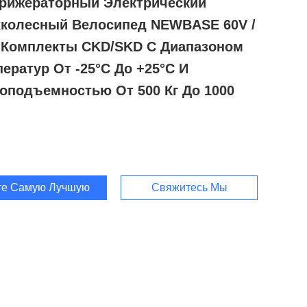
рижераторный Электрический
хколесный Велосипед NEWBASE 60V /
, Комплекты CKD/SKD С Диапазоном
ератур От -25°C До +25°C И
зоподъемностью От 500 Кг До 1000
те Самую Лучшую Цену
Свяжитесь Мы