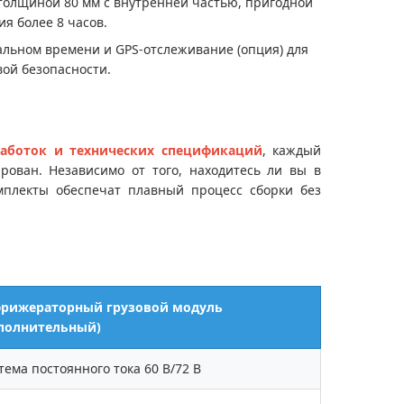
 толщиной 80 мм с внутренней частью, пригодной
я более 8 часов.
альном времени и GPS-отслеживание (опция) для
ой безопасности.
работок и технических спецификаций
, каждый
рован. Независимо от того, находитесь ли вы в
плекты обеспечат плавный процесс сборки без
рижераторный грузовой модуль
полнительный)
тема постоянного тока 60 В/72 В