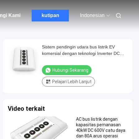
ngi Kami
kutipan
Indonesian
Sistem pendingin udara bus listrik EV
komersial dengan teknologi Inverter DC
penuh, bahan SMC / LFT-D canggih, dan
bingkai kondensor yang dioptimalkan
Hubungi Sekarang
Pelajari Lebih Lanjut
Video terkait
AC bus listrik dengan
kapasitas pemanasan
40kW DC 600V catu daya
dan 80A arus operasi