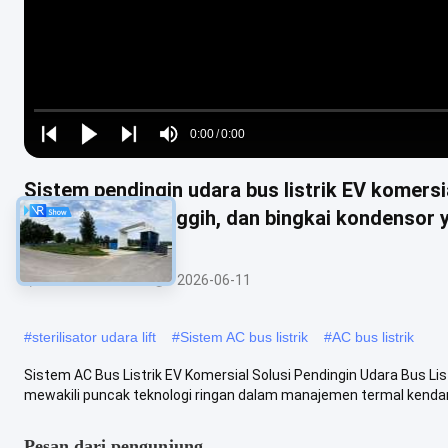
Loaded
:
0%
0:00
/
0:00
Play
Play
Play
Mute
Current
Duration
next
next
Sistem pendingin udara bus listrik EV komersi
Time
SMC / LFT-D canggih, dan bingkai kondensor 
AC Bus Listrik
2026-06-11
#
sterilisator udara lift
#
Sistem AC bus listrik
#
AC bus listrik
Sistem AC Bus Listrik EV Komersial Solusi Pendingin Udara Bus Li
mewakili puncak teknologi ringan dalam manajemen termal kendara
Pesan dari pengunjung