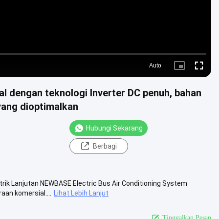
Auto
Picture-
Fullscre
in-
Picture
al dengan teknologi Inverter DC penuh, bahan
yang dioptimalkan
Hubungi Sekarang
Berbagi
strik Lanjutan NEWBASE Electric Bus Air Conditioning System
an komersial....
Lihat Lebih Lanjut
Tinggalkan Pesan