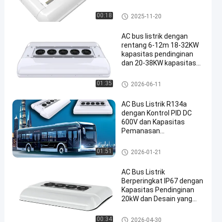
AC Bus Listrik
00:18
2025-11-20
AC bus listrik dengan
rentang 6-12m 18-32KW
kapasitas pendinginan
dan 20-38KW kapasitas
en
pemanasan untuk sistem
HVAC bus umum
AC Bus Listrik
01:35
2026-06-11
AC Bus Listrik R134a
dengan Kontrol PID DC
600V dan Kapasitas
Pemanasan
28000kcal/jam
AC Bus Listrik
01:51
2026-01-21
AC Bus Listrik
Berperingkat IP67 dengan
Kapasitas Pendinginan
20kW dan Desain yang
Dipasang di Atap
AC Bus Listrik
00:34
2026-04-30