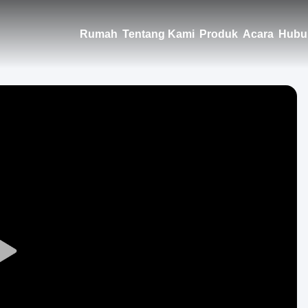
Rumah
Tentang Kami
Produk
Acara
Hubu
Play
Video