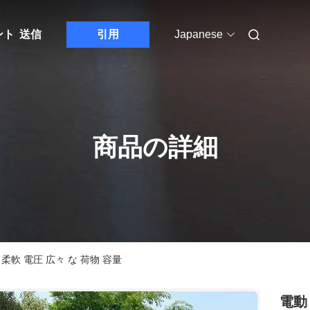
ント
送信
引用
Japanese
商品の詳細
柔軟 電圧 広々 な 荷物 容量
電動