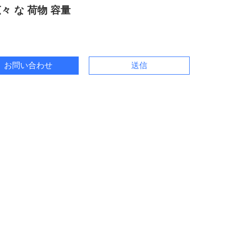
広々 な 荷物 容量
お問い合わせ
送信