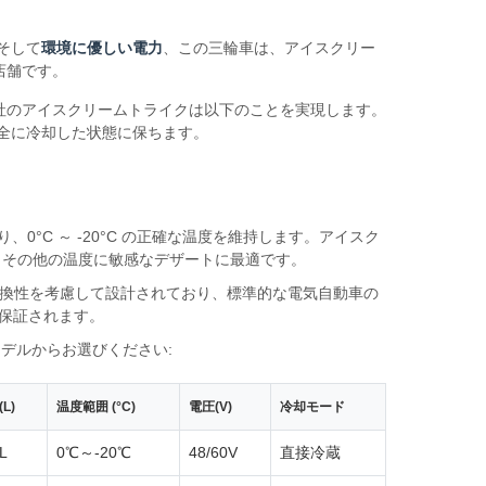
 そして
環境に優しい電力
、この三輪車は、アイスクリー
店舗です。
社のアイスクリームトライクは以下のことを実現します。
完全に冷却した状態に保ちます。
より、0°C ～ -20°C の正確な温度を維持します。アイスク
、その他の温度に敏感なデザートに最適です。
界的な互換性を考慮して設計されており、標準的な電気自動車の
保証されます。
モデルからお選びください:
L)
温度範囲 (°C)
電圧(V)
冷却モード
L
0℃～-20℃
48/60V
直接冷蔵