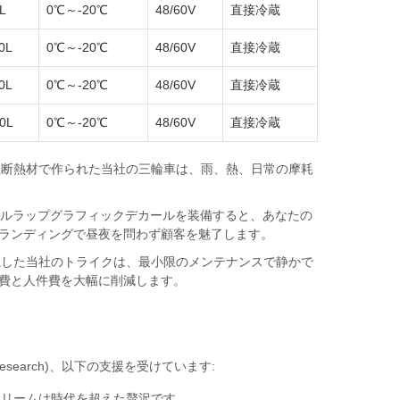
L
0℃～-20℃
48/60V
直接冷蔵
0L
0℃～-20℃
48/60V
直接冷蔵
0L
0℃～-20℃
48/60V
直接冷蔵
0L
0℃～-20℃
48/60V
直接冷蔵
性断熱材で作られた当社の三輪車は、雨、熱、日常の摩耗
とフルラップグラフィックデカールを装備すると、あなたの
ランディングで昼夜を問わず顧客を魅了します。
載した当社のトライクは、最小限のメンテナンスで静かで
費と人件費を大幅に削減します。
ew Research)、以下の支援を受けています:
クリームは時代を超えた贅沢です。