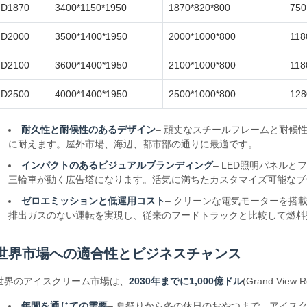
D1870
3400*1150*1950
1870*820*800
750
D2000
3500*1400*1950
2000*1000*800
118
D2100
3600*1400*1950
2100*1000*800
118
D2500
4000*1400*1950
2500*1000*800
128
耐久性と耐候性のあるデザイン
– 頑丈なスチールフレームと耐候
に耐えます。屋外市場、海辺、都市部の通りに最適です。
インパクトのあるビジュアルブランディング
– LED照明パネル
三輪車が動く広告塔になります。活気に満ちたカスタマイズ可能なブ
ゼロエミッションと低運用コスト
– クリーンな電気モーターを搭
排出ガスのない運転を実現し、従来のフードトラックと比較して燃料
世界市場への適合性とビジネスチャンス
世界のアイスクリーム市場は、
2030年までに1,000億ドル
(Grand Vi
年間を通じての需要
– 夏祭りから冬の休日のおやつまで、アイス