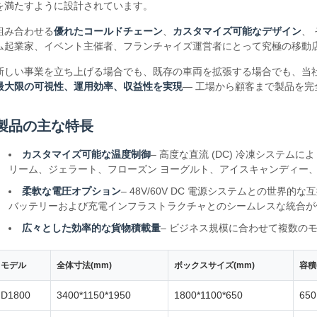
を満たすように設計されています。
組み合わせる
優れたコールドチェーン
、
カスタマイズ可能なデザイン
、
ム起業家、イベント主催者、フランチャイズ運営者にとって究極の移動
新しい事業を立ち上げる場合でも、既存の車両を拡張する場合でも、当
最大限の可視性、運用効率、収益性を実現
— 工場から顧客まで製品を
製品の主な特長
カスタマイズ可能な温度制御
– 高度な直流 (DC) 冷凍システムに
リーム、ジェラート、フローズン ヨーグルト、アイスキャンディー
柔軟な電圧オプション
– 48V/60V DC 電源システムとの世
バッテリーおよび充電インフラストラクチャとのシームレスな統合が
広々とした効率的な貨物積載量
– ビジネス規模に合わせて複数の
モデル
全体寸法(mm)
ボックスサイズ(mm)
容積(
D1800
3400*1150*1950
1800*1100*650
650