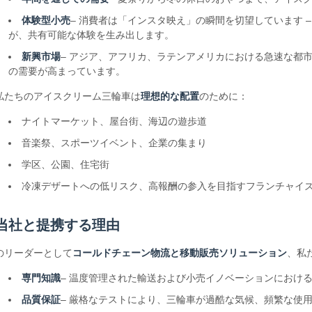
体験型小売
– 消費者は「インスタ映え」の瞬間を切望しています 
が、共有可能な体験を生み出します。
新興市場
– アジア、アフリカ、ラテンアメリカにおける急速な都
の需要が高まっています。
私たちのアイスクリーム三輪車は
理想的な配置
のために：
ナイトマーケット、屋台街、海辺の遊歩道
音楽祭、スポーツイベント、企業の集まり
学区、公園、住宅街
冷凍デザートへの低リスク、高報酬の参入を目指すフランチャイ
当社と提携する理由
のリーダーとして
コールドチェーン物流と移動販売ソリューション
、私
専門知識
– 温度管理された輸送および小売イノベーションにおけ
品質保証
– 厳格なテストにより、三輪車が過酷な気候、頻繁な使