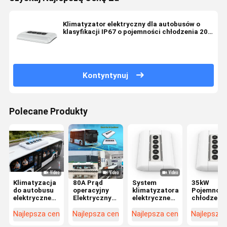
Klimatyzator elektryczny dla autobusów o
klasyfikacji IP67 o pojemności chłodzenia 20
kW i konstrukcji zamontowanej na dachu
Kontyntynuj
Polecane Produkty
Klimatyzacja
80A Prąd
System
35kW
do autobusu
operacyjny
klimatyzatora
Pojemnoś
elektrycznego
Elektryczny
elektrycznego
chłodzeni
z przepływem
klimatyzator
autobusu
Elektryczn
powietrza
autobusowy
elektrycznego
klimatyzat
Najlepsza cena
Najlepsza cena
Najlepsza cena
Najlepsza
5000m3/h,
dla 10-11
z pełną
autobusow