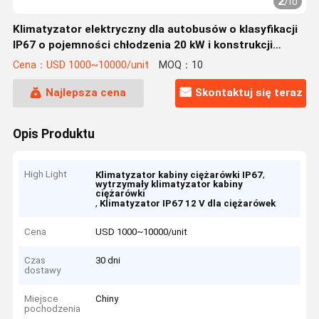
2
/
10
Klimatyzator elektryczny dla autobusów o klasyfikacji
IP67 o pojemności chłodzenia 20 kW i konstrukcji
zamontowanej na dachu
Cena：USD 1000~10000/unit
MOQ：10
Najlepsza cena
Skontaktuj się teraz
Opis Produktu
High Light
,
Klimatyzator kabiny ciężarówki IP67
wytrzymały klimatyzator kabiny
ciężarówki
,
Klimatyzator IP67 12 V dla ciężarówek
Cena
USD 1000~10000/unit
Czas
30 dni
dostawy
Miejsce
Chiny
pochodzenia