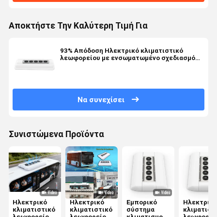
Αποκτήστε Την Καλύτερη Τιμή Για
93% Απόδοση Ηλεκτρικό κλιματιστικό
λεωφορείου με ενσωματωμένο σχεδιασμό
που τοποθετείται στην οροφή και
προστασία IP67
Να συνεχίσει
Συνιστώμενα Προϊόντα
Ηλεκτρικό
Ηλεκτρικό
Εμπορικό
Ηλεκτρικ
κλιματιστικό
κλιματιστικό
σύστημα
κλιματιστ
λεωφορείου
λεωφορείου
κλιματισμού
λεωφορεί