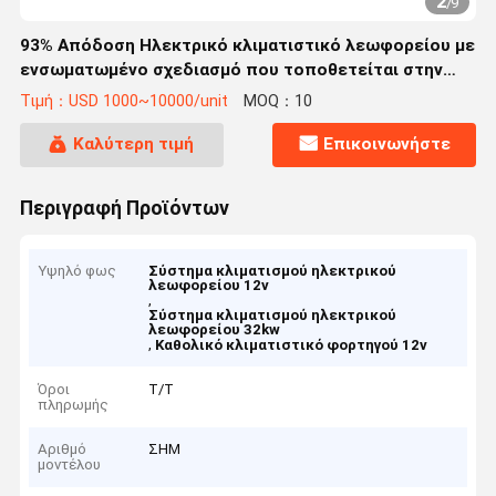
2
/
9
93% Απόδοση Ηλεκτρικό κλιματιστικό λεωφορείου με
ενσωματωμένο σχεδιασμό που τοποθετείται στην
οροφή και προστασία IP67
Τιμή：USD 1000~10000/unit
MOQ：10
Καλύτερη τιμή
Επικοινωνήστε
Περιγραφή Προϊόντων
Υψηλό φως
Σύστημα κλιματισμού ηλεκτρικού
λεωφορείου 12v
,
Σύστημα κλιματισμού ηλεκτρικού
λεωφορείου 32kw
,
Καθολικό κλιματιστικό φορτηγού 12v
Όροι
Τ/Τ
πληρωμής
Αριθμό
ΣΗΜ
μοντέλου