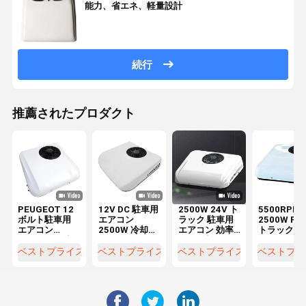
能力、省エネ、軽量設計
続行
推薦されたプロダクト
PEUGEOT 12
12V DC 駐車用
2500W 24V ト
5500RPM
ボルト駐車用
エアコン
ラック 駐車用
2500W R1
エアコン
2500W 冷却容
エアコン 効率
トラック交
2500Wの冷却
量とR134a 冷
的な冷却のた
用パーキン
容量とトラッ
却剤
めに迅速な冷
エアコン PA
ベストプライス
ベストプライス
ベストプライス
ベストプラ
ク用R134a冷
却
エアコン
却剤