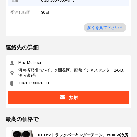
価格
USD 300~800/unit
受渡し時間
30日
多くを見て下さい
連絡先の詳細
Mrs. Melissa
河南省鄭州市ハイテク開発区、龍鼎ビジネスセンター2-6-B、
鴻南路8号
+8615890051653
接触
最高の価格で
DC12Vトラックパーキングエアコン、2500W冷房