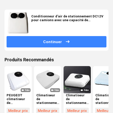
Conditionneur d'air de stationnement DC12V
pour camions avec une capacité de
réfrigération de 2500W, conception économe
en énergie et légère
Continuer
Produits Recommandés
PEUGEOT
Climatiseur
Climatiseur
Climatiseu
climatiseur
de
de
de
de
stationnement
stationnement
stationne
stationnement
12V DC avec
pour camion
R134a 25
de 12 volts de
une capacité
2500W 24V
5500RPM
Meilleur prix
Meilleur prix
Meilleur prix
Meilleur p