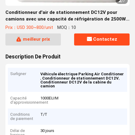
2
/
7
Conditionneur d'air de stationnement DC12V pour
camions avec une capacité de réfrigération de 2500W,
conception économe en énergie et légère
Prix：USD 300~800/unit
MOQ：10
meilleur prix
Contactez
Description De Produit
Surligner
Véhicule électrique Parking Air Conditioner
,
,
Conditionneur de stationnement DC12V
Conditionneur DC12V de la cabine du
camion
Capacité
1000EU/M
d'approvisionnement
Conditions
T/T
de paiement
Délai de
30 jours
livraison